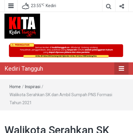
℃
23.55
Kediri
Berita Akurat Terpercaya
Kediri Tangguh
Kediri Tangguh
Home
/
Inspirasi
/
Walikota Serahkan SK dan Ambil Sumpah PNS Formasi
Tahun 2021
Walikota Serahkan SK