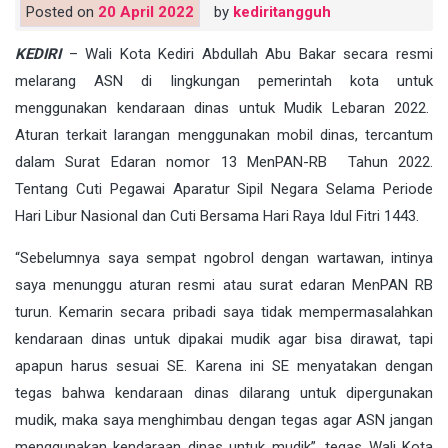
Posted on
20 April 2022
by
kediritangguh
KEDIRI
– Wali Kota Kediri Abdullah Abu Bakar secara resmi
melarang ASN di lingkungan pemerintah kota untuk
menggunakan kendaraan dinas untuk Mudik Lebaran 2022.
Aturan terkait larangan menggunakan mobil dinas, tercantum
dalam Surat Edaran nomor 13 MenPAN-RB Tahun 2022.
Tentang Cuti Pegawai Aparatur Sipil Negara Selama Periode
Hari Libur Nasional dan Cuti Bersama Hari Raya Idul Fitri 1443.
“Sebelumnya saya sempat ngobrol dengan wartawan, intinya
saya menunggu aturan resmi atau surat edaran MenPAN RB
turun. Kemarin secara pribadi saya tidak mempermasalahkan
kendaraan dinas untuk dipakai mudik agar bisa dirawat, tapi
apapun harus sesuai SE. Karena ini SE menyatakan dengan
tegas bahwa kendaraan dinas dilarang untuk dipergunakan
mudik, maka saya menghimbau dengan tegas agar ASN jangan
menggunakan kendaraan dinas untuk mudik”, tegas Wali Kota