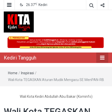
℃
26.37
Kediri
Berita Akurat Terpercaya
Kediri Tangguh
Kediri Tangguh
Home
/
Inspirasi
/
Wali Kota TEGASKAN Aturan Mudik Mengacu SE MenPAN-RB
Wali Kota Kediri Abdullah Abu Bakar (Kominfo)
Wali Kota TEGASKAN