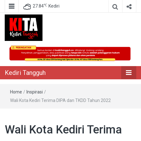
℃
27.84
Kediri
Berita Akurat Terpercaya
Kediri Tangguh
Kediri Tangguh
Home
/
Inspirasi
/
Wali Kota Kediri Terima DIPA dan TKDD Tahun 2022
Wali Kota Kediri Terima