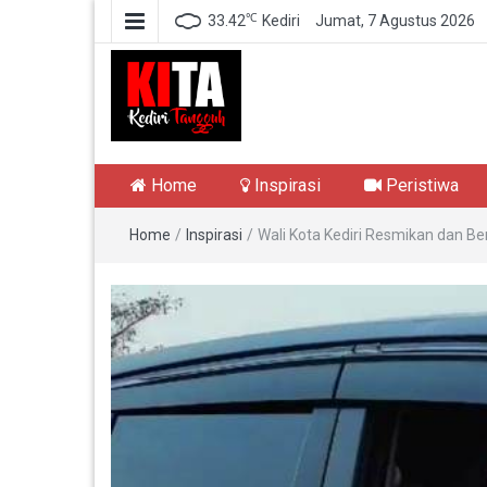
℃
33.42
Kediri
Jumat, 7 Agustus 2026
Kediri Tangguh
Berita Akurat Terpercaya
Home
Inspirasi
Peristiwa
Home
/
Inspirasi
/
Wali Kota Kediri Resmikan dan 