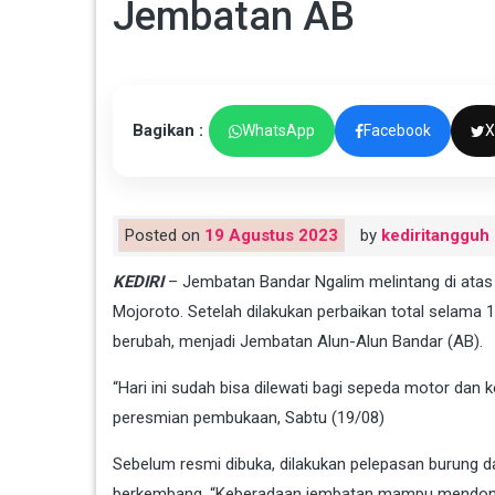
Jembatan AB
Bagikan :
WhatsApp
Facebook
X
Posted on
19 Agustus 2023
by
kediritangguh
KEDIRI
– Jembatan Bandar Ngalim melintang di ata
Mojoroto. Setelah dilakukan perbaikan total selama 11
berubah, menjadi Jembatan Alun-Alun Bandar (AB).
“Hari ini sudah bisa dilewati bagi sepeda motor dan 
peresmian pembukaan, Sabtu (19/08)
Sebelum resmi dibuka, dilakukan pelepasan burung d
berkembang. “Keberadaan jembatan mampu mendongkr