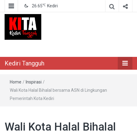
℃
26.65
Kediri
Berita Akurat Terpercaya
Kediri Tangguh
Kediri Tangguh
Home
/
Inspirasi
/
Wali Kota Halal Bihalal bersama ASN di Lingkungan
Pemerintah Kota Kediri
Wali Kota Halal Bihalal