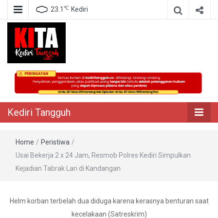
℃
23.1
Kediri
Berita Akurat Terpercaya
Kediri Tangguh
Kediri Tangguh
Home
/
Peristiwa
/
Usai Bekerja 2 x 24 Jam, Resmob Polres Kediri Simpulkan
Kejadian Tabrak Lari di Kandangan
Helm korban terbelah dua diduga karena kerasnya benturan saat
kecelakaan (Satreskrim)