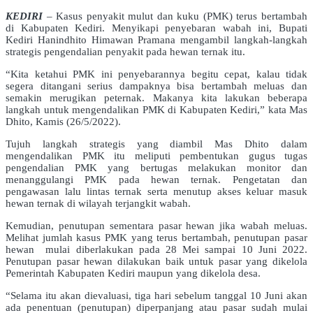
KEDIRI
– Kasus penyakit mulut dan kuku (PMK) terus bertambah
di Kabupaten Kediri. Menyikapi penyebaran wabah ini, Bupati
Kediri Hanindhito Himawan Pramana mengambil langkah-langkah
strategis pengendalian penyakit pada hewan ternak itu.
“Kita ketahui PMK ini penyebarannya begitu cepat, kalau tidak
segera ditangani serius dampaknya bisa bertambah meluas dan
semakin merugikan peternak. Makanya kita lakukan beberapa
langkah untuk mengendalikan PMK di Kabupaten Kediri,” kata Mas
Dhito, Kamis (26/5/2022).
Tujuh langkah strategis yang diambil Mas Dhito dalam
mengendalikan PMK itu meliputi pembentukan gugus tugas
pengendalian PMK yang bertugas melakukan monitor dan
menanggulangi PMK pada hewan ternak. Pengetatan dan
pengawasan lalu lintas ternak serta menutup akses keluar masuk
hewan ternak di wilayah terjangkit wabah.
Kemudian, penutupan sementara pasar hewan jika wabah meluas.
Melihat jumlah kasus PMK yang terus bertambah, penutupan pasar
hewan mulai diberlakukan pada 28 Mei sampai 10 Juni 2022.
Penutupan pasar hewan dilakukan baik untuk pasar yang dikelola
Pemerintah Kabupaten Kediri maupun yang dikelola desa.
“Selama itu akan dievaluasi, tiga hari sebelum tanggal 10 Juni akan
ada penentuan (penutupan) diperpanjang atau pasar sudah mulai