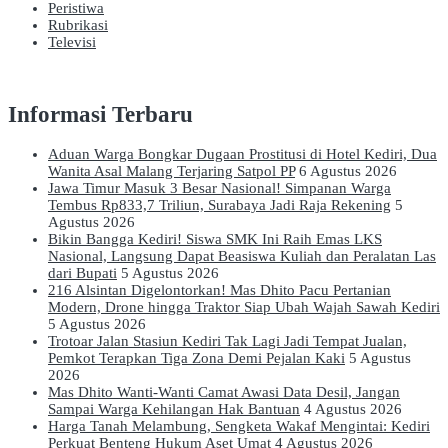
Peristiwa
Rubrikasi
Televisi
Informasi Terbaru
Aduan Warga Bongkar Dugaan Prostitusi di Hotel Kediri, Dua
Wanita Asal Malang Terjaring Satpol PP
6 Agustus 2026
Jawa Timur Masuk 3 Besar Nasional! Simpanan Warga
Tembus Rp833,7 Triliun, Surabaya Jadi Raja Rekening
5
Agustus 2026
Bikin Bangga Kediri! Siswa SMK Ini Raih Emas LKS
Nasional, Langsung Dapat Beasiswa Kuliah dan Peralatan Las
dari Bupati
5 Agustus 2026
216 Alsintan Digelontorkan! Mas Dhito Pacu Pertanian
Modern, Drone hingga Traktor Siap Ubah Wajah Sawah Kediri
5 Agustus 2026
Trotoar Jalan Stasiun Kediri Tak Lagi Jadi Tempat Jualan,
Pemkot Terapkan Tiga Zona Demi Pejalan Kaki
5 Agustus
2026
Mas Dhito Wanti-Wanti Camat Awasi Data Desil, Jangan
Sampai Warga Kehilangan Hak Bantuan
4 Agustus 2026
Harga Tanah Melambung, Sengketa Wakaf Mengintai: Kediri
Perkuat Benteng Hukum Aset Umat
4 Agustus 2026