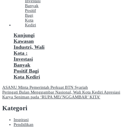
Kunjungi
Kawasan
Industri, Wali
Kota :
Investasi
Banyak
Positif Bagi
Kota Kediri
Navigasi
ASANU Minta Pemerintah Perkuat BTN Syariah
Peringati Bulan Menggambar Nasional, Wali Kota Kediri Apresiasi
pos
Karya Seniman pada ‘RUPA MEi’NGGAMBAR’ KITA’
Kategori
Inspirasi
Pendidikan