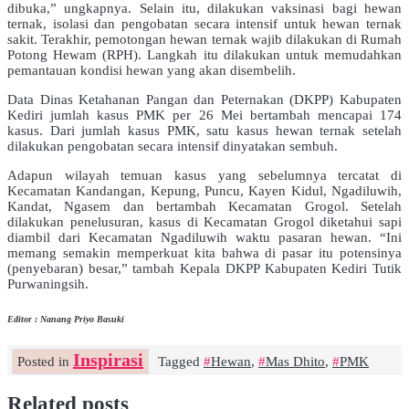
dibuka,” ungkapnya. Selain itu, dilakukan vaksinasi bagi hewan
ternak, isolasi dan pengobatan secara intensif untuk hewan ternak
sakit. Terakhir, pemotongan hewan ternak wajib dilakukan di Rumah
Potong Hewam (RPH). Langkah itu dilakukan untuk memudahkan
pemantauan kondisi hewan yang akan disembelih.
Data Dinas Ketahanan Pangan dan Peternakan (DKPP) Kabupaten
Kediri jumlah kasus PMK per 26 Mei bertambah mencapai 174
kasus. Dari jumlah kasus PMK, satu kasus hewan ternak setelah
dilakukan pengobatan secara intensif dinyatakan sembuh.
Adapun wilayah temuan kasus yang sebelumnya tercatat di
Kecamatan Kandangan, Kepung, Puncu, Kayen Kidul, Ngadiluwih,
Kandat, Ngasem dan bertambah Kecamatan Grogol. Setelah
dilakukan penelusuran, kasus di Kecamatan Grogol diketahui sapi
diambil dari Kecamatan Ngadiluwih waktu pasaran hewan. “Ini
memang semakin memperkuat kita bahwa di pasar itu potensinya
(penyebaran) besar,” tambah Kepala DKPP Kabupaten Kediri Tutik
Purwaningsih.
Editor : Nanang Priyo Basuki
Inspirasi
Posted in
Tagged
Hewan
,
Mas Dhito
,
PMK
Related posts