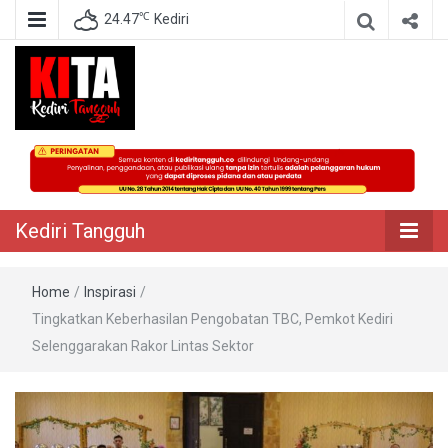
℃
24.47
Kediri
Berita Akurat Terpercaya
Kediri Tangguh
Kediri Tangguh
Home
/
Inspirasi
/
Tingkatkan Keberhasilan Pengobatan TBC, Pemkot Kediri
Selenggarakan Rakor Lintas Sektor