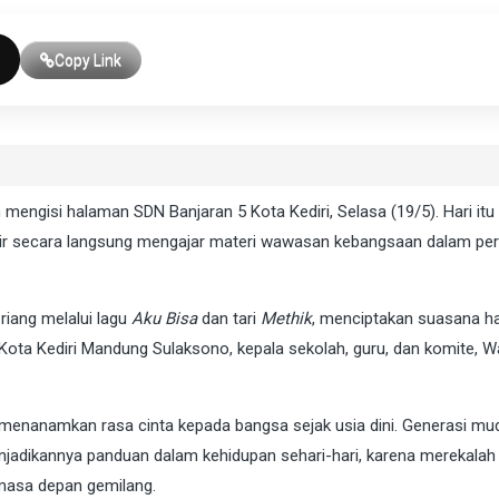
Copy Link
engisi halaman SDN Banjaran 5 Kota Kediri, Selasa (19/5). Hari itu
hadir secara langsung mengajar materi wawasan kebangsaan dalam pe
iang melalui lagu
Aku Bisa
dan tari
Methik
, menciptakan suasana h
ota Kediri Mandung Sulaksono, kepala sekolah, guru, dan komite, Wa
menanamkan rasa cinta kepada bangsa sejak usia dini. Generasi mu
njadikannya panduan dalam kehidupan sehari-hari, karena merekalah
masa depan gemilang.