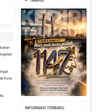
Televisi
 bukan
ringatan
angat
li Kota
da,
INFORMASI TERBARU