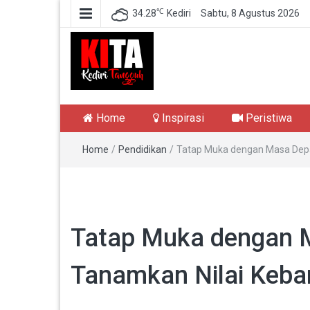
℃
34.28
Kediri
Sabtu, 8 Agustus 2026
Kediri Tangguh
Berita Akurat Terpercaya
Home
Inspirasi
Peristiwa
Home
/
Pendidikan
/
Tatap Muka dengan Masa Depan
Tatap Muka dengan M
Tanamkan Nilai Keba