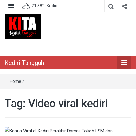
℃
21.88
Kediri
Berita Akurat Terpercaya
Kediri Tangguh
Kediri Tangguh
Home
/
Tag:
Video viral kediri