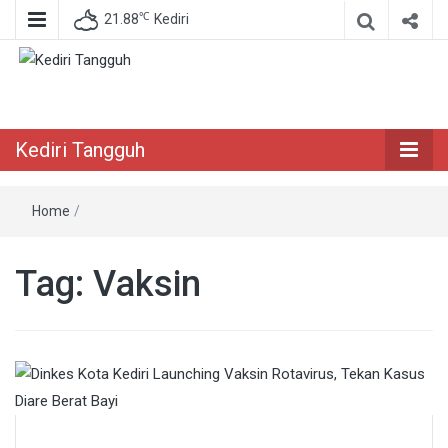
℃
21.88
Kediri
Berita Akurat Terpercaya
Kediri Tangguh
Kediri Tangguh
Home
/
Tag:
Vaksin