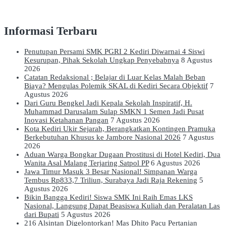
Informasi Terbaru
Penutupan Persami SMK PGRI 2 Kediri Diwarnai 4 Siswi
Kesurupan, Pihak Sekolah Ungkap Penyebabnya
8 Agustus
2026
Catatan Redaksional ; Belajar di Luar Kelas Malah Beban
Biaya? Mengulas Polemik SKAL di Kediri Secara Objektif
7
Agustus 2026
Dari Guru Bengkel Jadi Kepala Sekolah Inspiratif, H.
Muhammad Darusalam Sulap SMKN 1 Semen Jadi Pusat
Inovasi Ketahanan Pangan
7 Agustus 2026
Kota Kediri Ukir Sejarah, Berangkatkan Kontingen Pramuka
Berkebutuhan Khusus ke Jambore Nasional 2026
7 Agustus
2026
Aduan Warga Bongkar Dugaan Prostitusi di Hotel Kediri, Dua
Wanita Asal Malang Terjaring Satpol PP
6 Agustus 2026
Jawa Timur Masuk 3 Besar Nasional! Simpanan Warga
Tembus Rp833,7 Triliun, Surabaya Jadi Raja Rekening
5
Agustus 2026
Bikin Bangga Kediri! Siswa SMK Ini Raih Emas LKS
Nasional, Langsung Dapat Beasiswa Kuliah dan Peralatan Las
dari Bupati
5 Agustus 2026
216 Alsintan Digelontorkan! Mas Dhito Pacu Pertanian