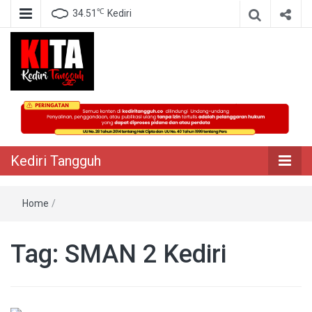
℃
34.51
Kediri
Berita Akurat Terpercaya
Kediri Tangguh
Kediri Tangguh
Home
/
Tag:
SMAN 2 Kediri