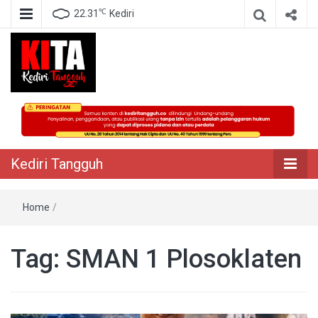
℃
22.31
Kediri
Berita Akurat Terpercaya
Kediri Tangguh
Kediri Tangguh
Home
/
Tag:
SMAN 1 Plosoklaten