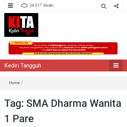
℃
34.51
Kediri
Berita Akurat Terpercaya
Kediri Tangguh
Kediri Tangguh
Home
/
Tag:
SMA Dharma Wanita
1 Pare