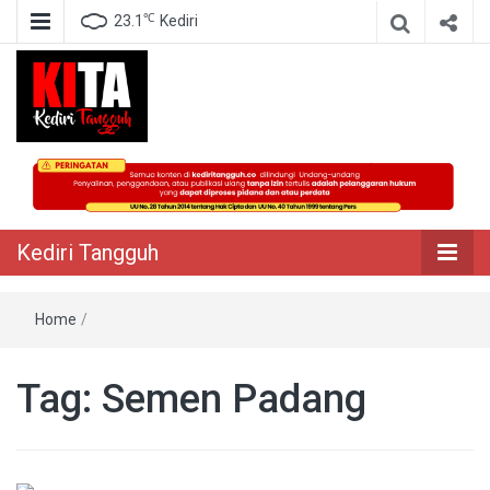
℃
23.1
Kediri
Berita Akurat Terpercaya
Kediri Tangguh
Kediri Tangguh
Home
/
Tag:
Semen Padang