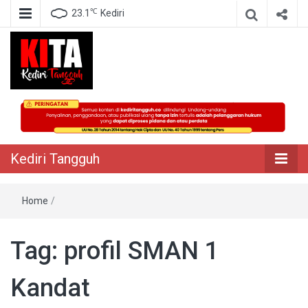
℃
23.1
Kediri
Berita Akurat Terpercaya
Kediri Tangguh
Kediri Tangguh
Home
/
Tag:
profil SMAN 1
Kandat