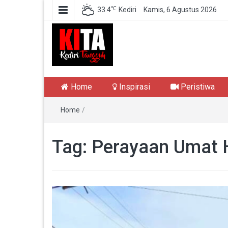
℃
33.4
Kediri
Kamis, 6 Agustus 2026
Kediri Tangguh
Berita Akurat Terpercaya
Home
Inspirasi
Peristiwa
Home
/
Tag:
Perayaan Umat 