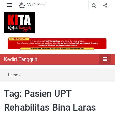
℃
33.4
Kediri
Berita Akurat Terpercaya
Kediri Tangguh
Kediri Tangguh
Home
/
Tag:
Pasien UPT
Rehabilitas Bina Laras