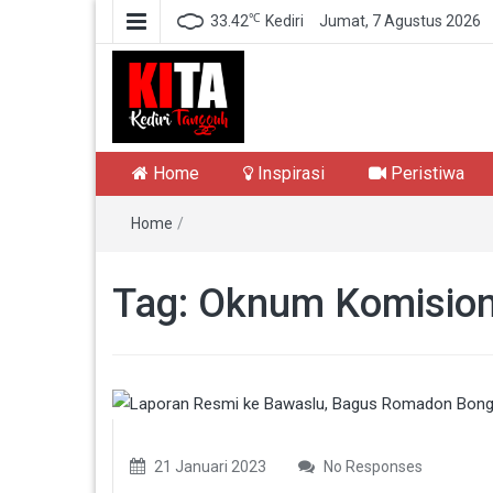
℃
33.42
Kediri
Jumat, 7 Agustus 2026
Kediri Tangguh
Berita Akurat Terpercaya
Home
Inspirasi
Peristiwa
Home
/
Tag:
Oknum Komisio
21 Januari 2023
No Responses