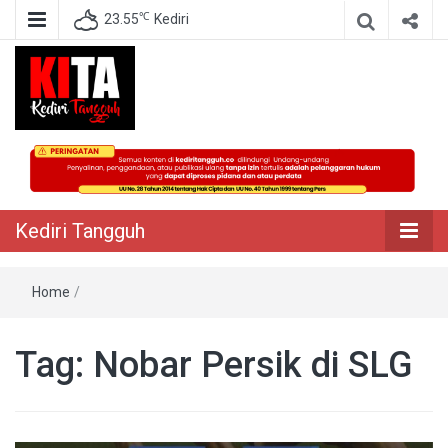
℃
23.55
Kediri
Berita Akurat Terpercaya
Kediri Tangguh
Kediri Tangguh
Home
/
Tag:
Nobar Persik di SLG