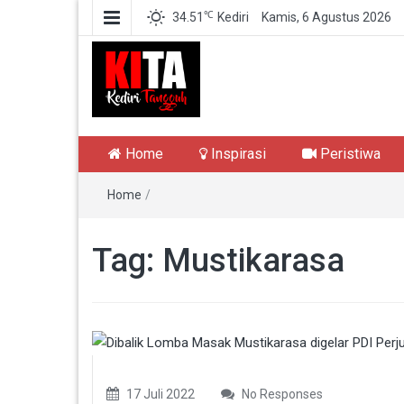
℃
34.51
Kediri
Kamis, 6 Agustus 2026
Kediri Tangguh
Berita Akurat Terpercaya
Home
Inspirasi
Peristiwa
Home
/
Tag:
Mustikarasa
17 Juli 2022
No Responses