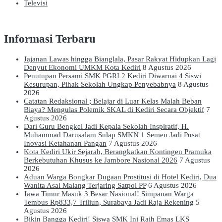
Televisi
Informasi Terbaru
Jajanan Lawas hingga Bianglala, Pasar Rakyat Hidupkan Lagi
Denyut Ekonomi UMKM Kota Kediri
8 Agustus 2026
Penutupan Persami SMK PGRI 2 Kediri Diwarnai 4 Siswi
Kesurupan, Pihak Sekolah Ungkap Penyebabnya
8 Agustus
2026
Catatan Redaksional ; Belajar di Luar Kelas Malah Beban
Biaya? Mengulas Polemik SKAL di Kediri Secara Objektif
7
Agustus 2026
Dari Guru Bengkel Jadi Kepala Sekolah Inspiratif, H.
Muhammad Darusalam Sulap SMKN 1 Semen Jadi Pusat
Inovasi Ketahanan Pangan
7 Agustus 2026
Kota Kediri Ukir Sejarah, Berangkatkan Kontingen Pramuka
Berkebutuhan Khusus ke Jambore Nasional 2026
7 Agustus
2026
Aduan Warga Bongkar Dugaan Prostitusi di Hotel Kediri, Dua
Wanita Asal Malang Terjaring Satpol PP
6 Agustus 2026
Jawa Timur Masuk 3 Besar Nasional! Simpanan Warga
Tembus Rp833,7 Triliun, Surabaya Jadi Raja Rekening
5
Agustus 2026
Bikin Bangga Kediri! Siswa SMK Ini Raih Emas LKS