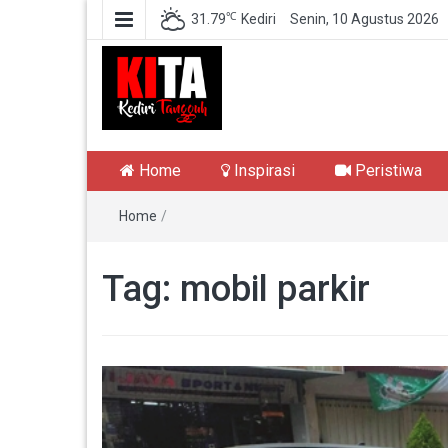
℃
31.79
Kediri
Senin, 10 Agustus 2026
Kediri Tangguh
Berita Akurat Terpercaya
Home
Inspirasi
Peristiwa
Home
/
Tag:
mobil parkir