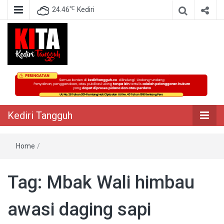
℃
24.46
Kediri
Berita Akurat Terpercaya
Kediri Tangguh
Kediri Tangguh
Home
/
Tag:
Mbak Wali himbau
awasi daging sapi