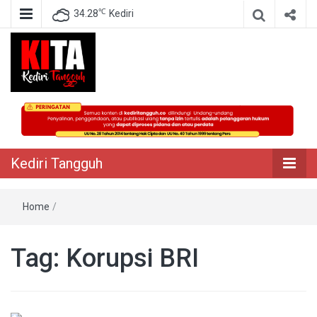
℃
34.28
Kediri
Berita Akurat Terpercaya
Kediri Tangguh
Kediri Tangguh
Home
/
Tag:
Korupsi BRI