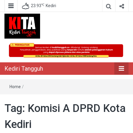
℃
23.93
Kediri
Berita Akurat Terpercaya
Kediri Tangguh
Kediri Tangguh
Home
/
Tag:
Komisi A DPRD Kota
Kediri