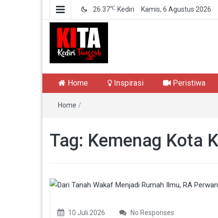
℃
26.37
Kediri
Kamis, 6 Agustus 2026
Kediri Tangguh
Berita Akurat Terpercaya
Home
Inspirasi
Peristiwa
Home
/
Tag:
Kemenag Kota Ke
10 Juli 2026
No Responses