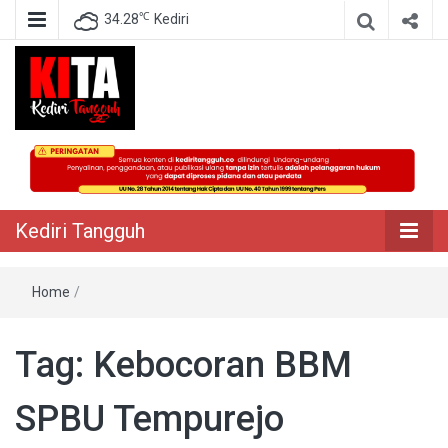
℃
34.28
Kediri
Berita Akurat Terpercaya
Kediri Tangguh
Kediri Tangguh
Home
/
Tag:
Kebocoran BBM
SPBU Tempurejo