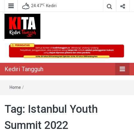
℃
24.47
Kediri
Berita Akurat Terpercaya
Kediri Tangguh
Kediri Tangguh
Home
/
Tag:
Istanbul Youth
Summit 2022