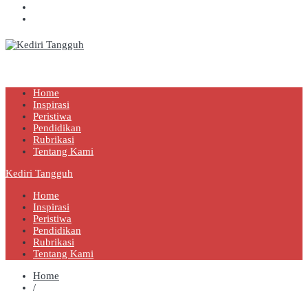
Kediri Tangguh
Berita Akurat Terpercaya
Home
Inspirasi
Peristiwa
Pendidikan
Rubrikasi
Tentang Kami
Kediri Tangguh
Home
Inspirasi
Peristiwa
Pendidikan
Rubrikasi
Tentang Kami
Home
/