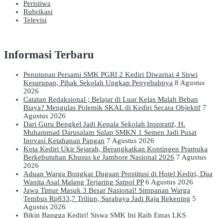
Peristiwa
Rubrikasi
Televisi
Informasi Terbaru
Penutupan Persami SMK PGRI 2 Kediri Diwarnai 4 Siswi
Kesurupan, Pihak Sekolah Ungkap Penyebabnya
8 Agustus
2026
Catatan Redaksional ; Belajar di Luar Kelas Malah Beban
Biaya? Mengulas Polemik SKAL di Kediri Secara Objektif
7
Agustus 2026
Dari Guru Bengkel Jadi Kepala Sekolah Inspiratif, H.
Muhammad Darusalam Sulap SMKN 1 Semen Jadi Pusat
Inovasi Ketahanan Pangan
7 Agustus 2026
Kota Kediri Ukir Sejarah, Berangkatkan Kontingen Pramuka
Berkebutuhan Khusus ke Jambore Nasional 2026
7 Agustus
2026
Aduan Warga Bongkar Dugaan Prostitusi di Hotel Kediri, Dua
Wanita Asal Malang Terjaring Satpol PP
6 Agustus 2026
Jawa Timur Masuk 3 Besar Nasional! Simpanan Warga
Tembus Rp833,7 Triliun, Surabaya Jadi Raja Rekening
5
Agustus 2026
Bikin Bangga Kediri! Siswa SMK Ini Raih Emas LKS