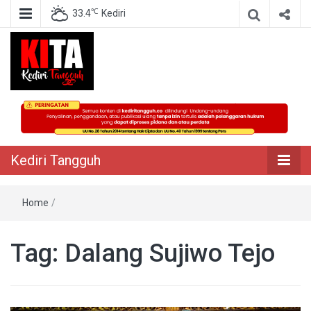
℃
33.4
Kediri
Berita Akurat Terpercaya
Kediri Tangguh
Kediri Tangguh
Home
/
Tag:
Dalang Sujiwo Tejo