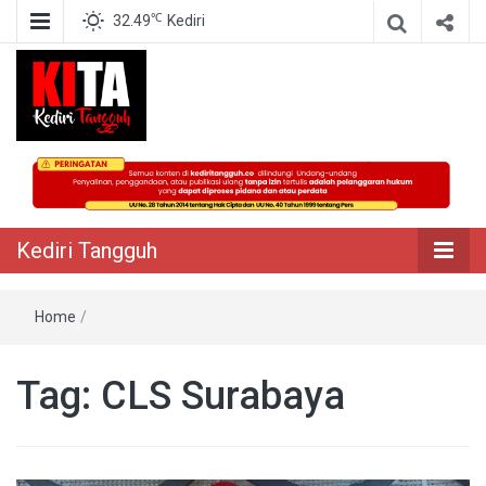
℃
32.49
Kediri
Berita Akurat Terpercaya
Kediri Tangguh
Kediri Tangguh
Home
/
Tag:
CLS Surabaya