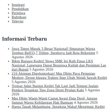
Inspirasi
Pendidikan
Peristiwa
Rubrikasi
Televisi
Informasi Terbaru
Jawa Timur Masuk 3 Besar Nasional! Simpanan Warga
Tembus Rp833,7 Triliun, Surabaya Jadi Raja Rekening
5
Agustus 2026
Bikin Bangga Kediri! Siswa SMK Ini Raih Emas LKS
Nasional, Langsung Dapat Beasiswa Kuliah dan Peralatan Las
dari Bupati
5 Agustus 2026
216 Alsintan Digelontorkan! Mas Dhito Pacu Pertanian
Modern, Drone hingga Traktor Siap Ubah Wajah Sawah Kediri
5 Agustus 2026
Trotoar Jalan Stasiun Kediri Tak Lagi Jadi Tempat Jualan,
Pemkot Terapkan Tiga Zona Demi Pejalan Kaki
5 Agustus
2026
Mas Dhito Wanti-Wanti Camat Awasi Data Desil, Jangan
Sampai Warga Kehilangan Hak Bantuan
4 Agustus 2026
Harga Tanah Melambung, Sengketa Wakaf Mengintai: Kediri