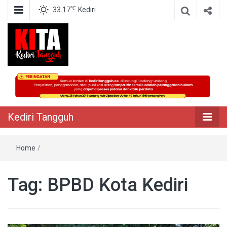
℃
33.17
Kediri
Berita Akurat Terpercaya
Kediri Tangguh
Kediri Tangguh
Home
/
Tag:
BPBD Kota Kediri