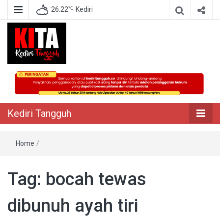
℃
26.22
Kediri
Berita Akurat Terpercaya
Kediri Tangguh
Kediri Tangguh
Home
/
Tag:
bocah tewas
dibunuh ayah tiri