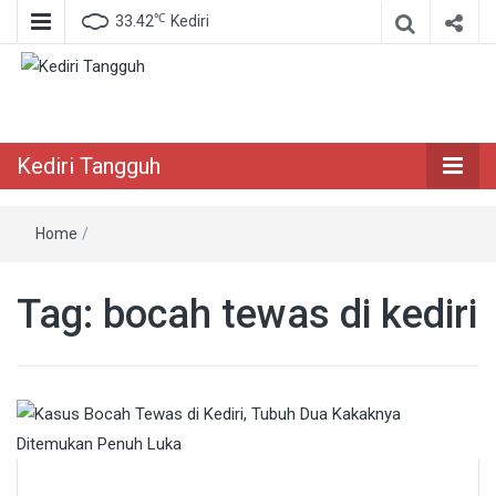
℃
33.42
Kediri
Berita Akurat Terpercaya
Kediri Tangguh
Kediri Tangguh
Home
/
Tag:
bocah tewas di kediri