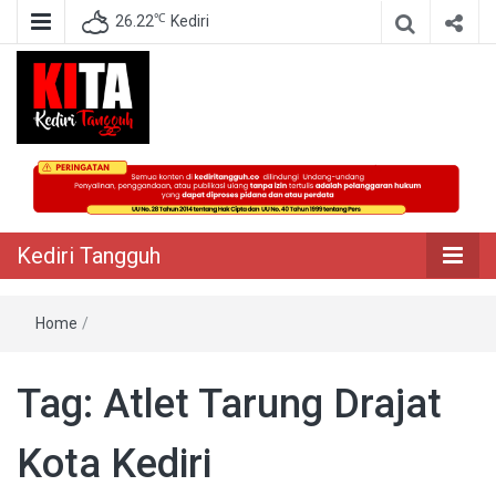
℃
26.22
Kediri
Berita Akurat Terpercaya
Kediri Tangguh
Kediri Tangguh
Home
/
Tag:
Atlet Tarung Drajat
Kota Kediri