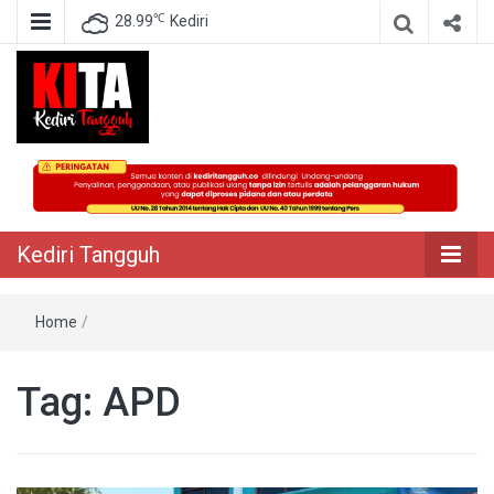
℃
28.99
Kediri
Berita Akurat Terpercaya
Kediri Tangguh
Kediri Tangguh
Home
/
Tag:
APD