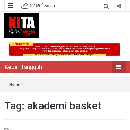
℃
22.59
Kediri
Berita Akurat Terpercaya
Kediri Tangguh
Kediri Tangguh
Home
/
Tag:
akademi basket