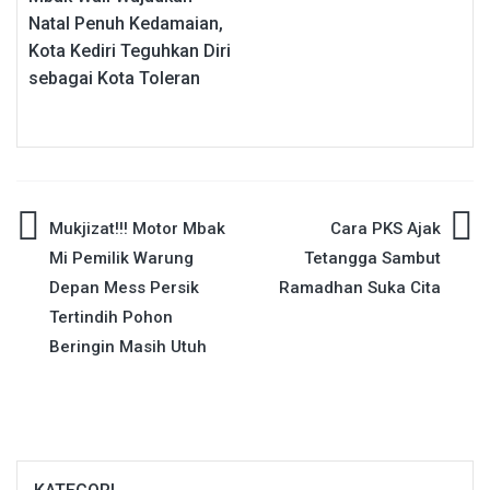
Natal Penuh Kedamaian,
Kota Kediri Teguhkan Diri
sebagai Kota Toleran
Navigasi
Mukjizat!!! Motor Mbak
Cara PKS Ajak
Mi Pemilik Warung
Tetangga Sambut
pos
Depan Mess Persik
Ramadhan Suka Cita
Tertindih Pohon
Beringin Masih Utuh