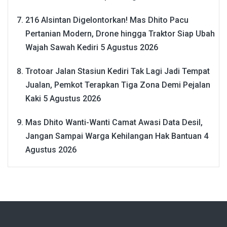
216 Alsintan Digelontorkan! Mas Dhito Pacu
Pertanian Modern, Drone hingga Traktor Siap Ubah
Wajah Sawah Kediri
5 Agustus 2026
Trotoar Jalan Stasiun Kediri Tak Lagi Jadi Tempat
Jualan, Pemkot Terapkan Tiga Zona Demi Pejalan
Kaki
5 Agustus 2026
Mas Dhito Wanti-Wanti Camat Awasi Data Desil,
Jangan Sampai Warga Kehilangan Hak Bantuan
4
Agustus 2026