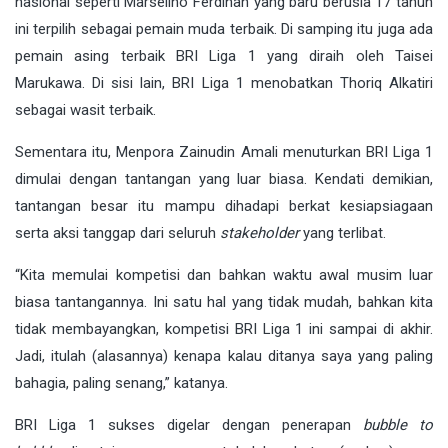
nasional seperti Marselino Ferdinan yang baru berusia 17 tahun
ini terpilih sebagai pemain muda terbaik. Di samping itu juga ada
pemain asing terbaik BRI Liga 1 yang diraih oleh Taisei
Marukawa. Di sisi lain, BRI Liga 1 menobatkan Thoriq Alkatiri
sebagai wasit terbaik.
Sementara itu, Menpora Zainudin Amali menuturkan BRI Liga 1
dimulai dengan tantangan yang luar biasa. Kendati demikian,
tantangan besar itu mampu dihadapi berkat kesiapsiagaan
serta aksi tanggap dari seluruh
stakeholder
yang terlibat.
“Kita memulai kompetisi dan bahkan waktu awal musim luar
biasa tantangannya. Ini satu hal yang tidak mudah, bahkan kita
tidak membayangkan, kompetisi BRI Liga 1 ini sampai di akhir.
Jadi, itulah (alasannya) kenapa kalau ditanya saya yang paling
bahagia, paling senang,” katanya.
BRI Liga 1 sukses digelar dengan penerapan
bubble to