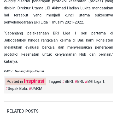
bubble
disertai penerapan protokol kesehatan (prokes) yang
disiplin. Direktur Utama LIB Akhmad Hadian Lukita mengatakan
hal tersebut yang menjadi kunci utama suksesnya
penyelenggaraan BRI Liga 1 musim 2021-2022.
“Sepanjang pelaksanaan BRI Liga 1 seri pertama di
Jabodetabek hingga rangkaian kelima di Bali, kami konsisten
melakukan evaluasi berkala dan menyesuaikan penerapan
protokol kesehatan untuk kenyamanan klub dan pemain,”
katanya.
Editor : Nanang Priyo Basuki
Inspirasi
Posted in
Tagged
BBRI
,
BRI
,
BRI Liga 1
,
Sepak Bola
,
UMKM
RELATED POSTS