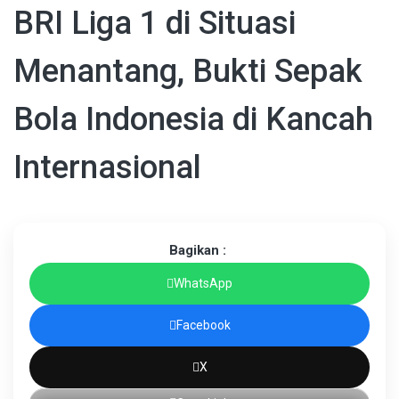
BRI Liga 1 di Situasi
Menantang, Bukti Sepak
Bola Indonesia di Kancah
Internasional
Bagikan :
WhatsApp
Facebook
X