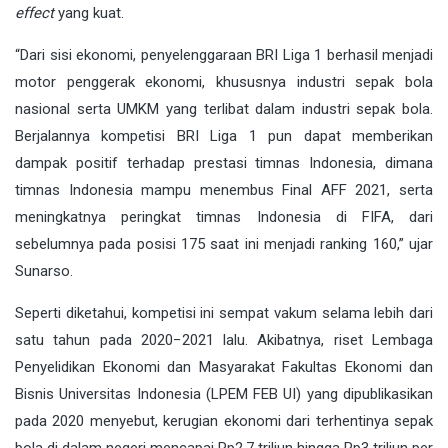
effect
yang kuat.
“Dari sisi ekonomi, penyelenggaraan BRI Liga 1 berhasil menjadi
motor penggerak ekonomi, khususnya industri sepak bola
nasional serta UMKM yang terlibat dalam industri sepak bola.
Berjalannya kompetisi BRI Liga 1 pun dapat memberikan
dampak positif terhadap prestasi timnas Indonesia, dimana
timnas Indonesia mampu menembus Final AFF 2021, serta
meningkatnya peringkat timnas Indonesia di FIFA, dari
sebelumnya pada posisi 175 saat ini menjadi ranking 160,” ujar
Sunarso.
Seperti diketahui, kompetisi ini sempat vakum selama lebih dari
satu tahun pada 2020−2021 lalu. Akibatnya, riset Lembaga
Penyelidikan Ekonomi dan Masyarakat Fakultas Ekonomi dan
Bisnis Universitas Indonesia (LPEM FEB UI) yang dipublikasikan
pada 2020 menyebut, kerugian ekonomi dari terhentinya sepak