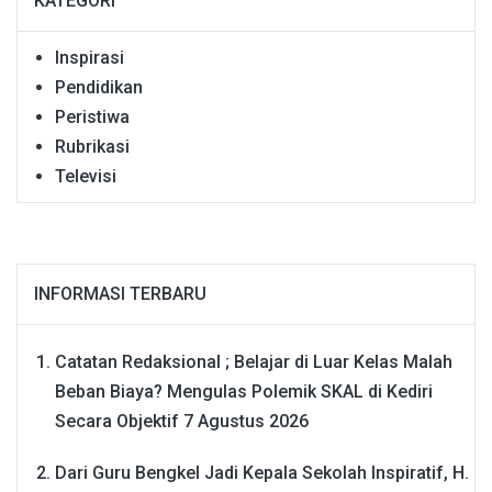
KATEGORI
Inspirasi
Pendidikan
Peristiwa
Rubrikasi
Televisi
INFORMASI TERBARU
Catatan Redaksional ; Belajar di Luar Kelas Malah
Beban Biaya? Mengulas Polemik SKAL di Kediri
Secara Objektif
7 Agustus 2026
Dari Guru Bengkel Jadi Kepala Sekolah Inspiratif, H.