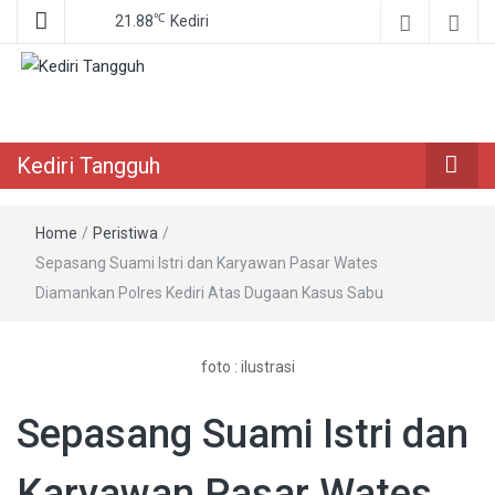
℃
21.88
Kediri
Berita Akurat Terpercaya
Kediri Tangguh
Kediri Tangguh
Home
/
Peristiwa
/
Sepasang Suami Istri dan Karyawan Pasar Wates
Diamankan Polres Kediri Atas Dugaan Kasus Sabu
foto : ilustrasi
Sepasang Suami Istri dan
Karyawan Pasar Wates