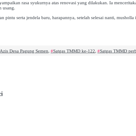
ampaikan rasa syukurnya atas renovasi yang dilakukan. Ia menceritak
h usang.
 pintu serta jendela baru, harapannya, setelah selesai nanti, musholla
-Azis Desa Pagung Semen
,
Satgas TMMD ke-122
,
Satgas TMMD perba
ri