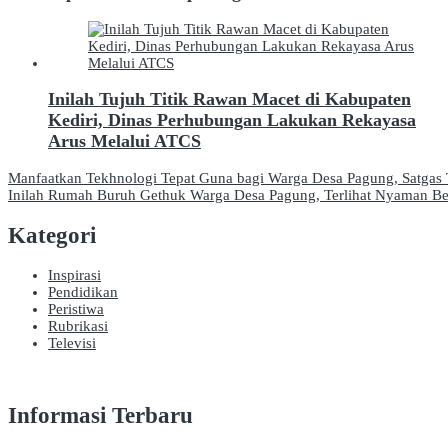
Inilah Tujuh Titik Rawan Macet di Kabupaten
Kediri, Dinas Perhubungan Lakukan Rekayasa
Arus Melalui ATCS
Navigasi
Manfaatkan Tekhnologi Tepat Guna bagi Warga Desa Pagung, Satga
Inilah Rumah Buruh Gethuk Warga Desa Pagung, Terlihat Nyaman 
pos
Kategori
Inspirasi
Pendidikan
Peristiwa
Rubrikasi
Televisi
Informasi Terbaru