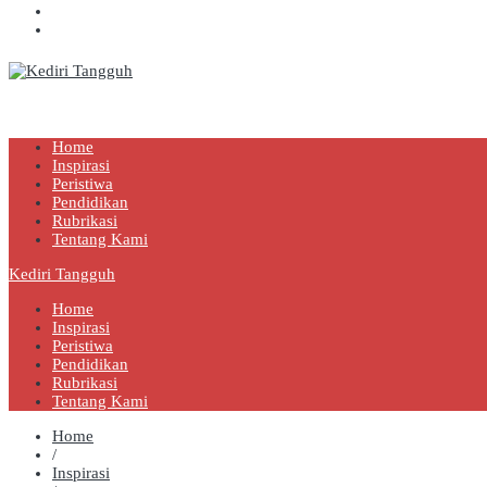
Kediri Tangguh
Berita Akurat Terpercaya
Home
Inspirasi
Peristiwa
Pendidikan
Rubrikasi
Tentang Kami
Kediri Tangguh
Home
Inspirasi
Peristiwa
Pendidikan
Rubrikasi
Tentang Kami
Home
/
Inspirasi