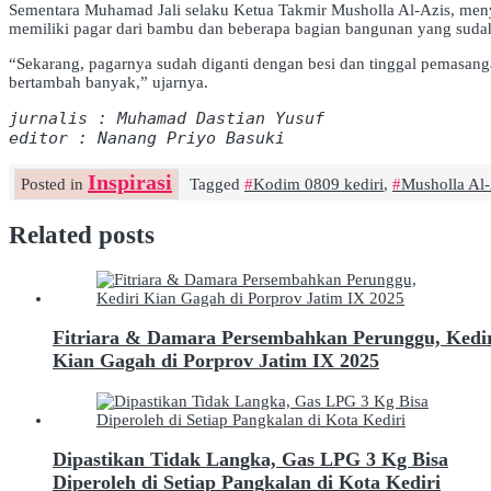
Sementara Muhamad Jali selaku Ketua Takmir Musholla Al-Azis, meny
memiliki pagar dari bambu dan beberapa bagian bangunan yang suda
“Sekarang, pagarnya sudah diganti dengan besi dan tinggal pemasangan
bertambah banyak,” ujarnya.
jurnalis : Muhamad Dastian Yusuf
editor : Nanang Priyo Basuki
Inspirasi
Posted in
Tagged
Kodim 0809 kediri
,
Musholla Al
Related posts
Fitriara & Damara Persembahkan Perunggu, Kedi
Kian Gagah di Porprov Jatim IX 2025
Dipastikan Tidak Langka, Gas LPG 3 Kg Bisa
Diperoleh di Setiap Pangkalan di Kota Kediri