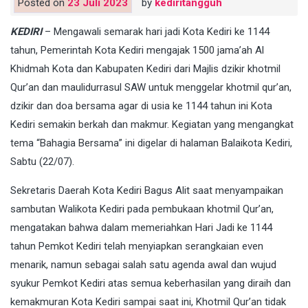
Posted on
23 Juli 2023
by
kediritangguh
KEDIRI
– Mengawali semarak hari jadi Kota Kediri ke 1144
tahun, Pemerintah Kota Kediri mengajak 1500 jama’ah Al
Khidmah Kota dan Kabupaten Kediri dari Majlis dzikir khotmil
Qur’an dan maulidurrasul SAW untuk menggelar khotmil qur’an,
dzikir dan doa bersama agar di usia ke 1144 tahun ini Kota
Kediri semakin berkah dan makmur. Kegiatan yang mengangkat
tema “Bahagia Bersama” ini digelar di halaman Balaikota Kediri,
Sabtu (22/07).
Sekretaris Daerah Kota Kediri Bagus Alit saat menyampaikan
sambutan Walikota Kediri pada pembukaan khotmil Qur’an,
mengatakan bahwa dalam memeriahkan Hari Jadi ke 1144
tahun Pemkot Kediri telah menyiapkan serangkaian even
menarik, namun sebagai salah satu agenda awal dan wujud
syukur Pemkot Kediri atas semua keberhasilan yang diraih dan
kemakmuran Kota Kediri sampai saat ini, Khotmil Qur’an tidak