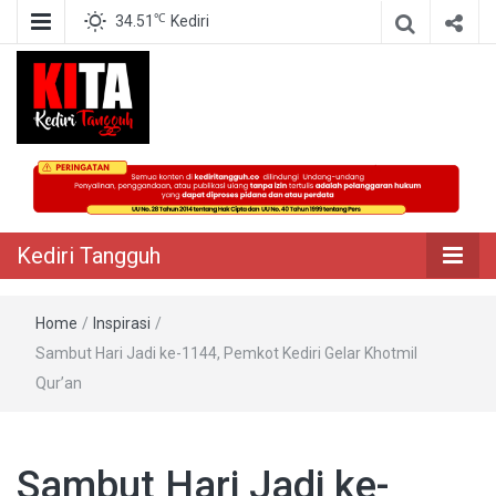
℃
34.51
Kediri
Berita Akurat Terpercaya
Kediri Tangguh
Kediri Tangguh
Home
/
Inspirasi
/
Sambut Hari Jadi ke-1144, Pemkot Kediri Gelar Khotmil
Qur’an
Sambut Hari Jadi ke-