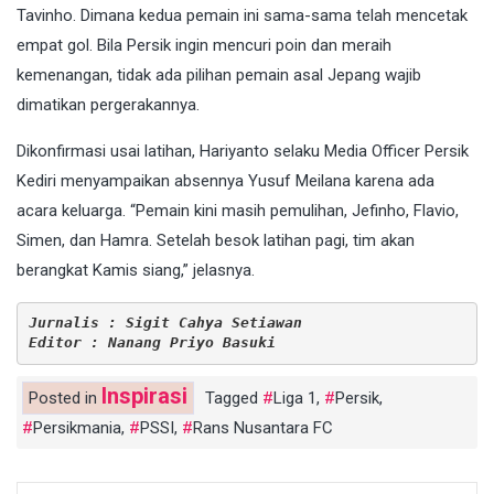
Tavinho. Dimana kedua pemain ini sama-sama telah mencetak
empat gol. Bila Persik ingin mencuri poin dan meraih
kemenangan, tidak ada pilihan pemain asal Jepang wajib
dimatikan pergerakannya.
Dikonfirmasi usai latihan, Hariyanto selaku Media Officer Persik
Kediri menyampaikan absennya Yusuf Meilana karena ada
acara keluarga. “Pemain kini masih pemulihan, Jefinho, Flavio,
Simen, dan Hamra. Setelah besok latihan pagi, tim akan
berangkat Kamis siang,” jelasnya.
Jurnalis : Sigit Cahya Setiawan
Editor : Nanang Priyo Basuki
Inspirasi
Posted in
Tagged
Liga 1
,
Persik
,
Persikmania
,
PSSI
,
Rans Nusantara FC