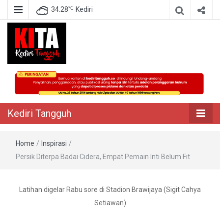
℃
34.28
Kediri
Berita Akurat Terpercaya
Kediri Tangguh
Kediri Tangguh
Home
/
Inspirasi
/
Persik Diterpa Badai Cidera, Empat Pemain Inti Belum Fit
Latihan digelar Rabu sore di Stadion Brawijaya (Sigit Cahya
Setiawan)