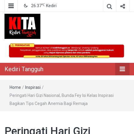
℃
26.37
Kediri
Berita Akurat Terpercaya
Kediri Tangguh
Kediri Tangguh
Home
/
Inspirasi
/
Peringati Hari Gizi Nasional, Bunda Fey Isi Kelas Inspirasi
Bagikan Tips Cegah Anemia Bagi Remaja
Peringati Hari Gizi