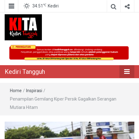
℃
34.51
Kediri
Berita Akurat Terpercaya
Kediri Tangguh
Kediri Tangguh
Home
/
Inspirasi
/
Penampilan Gemilang Kiper Persik Gagalkan Serangan
Mutiara Hitam