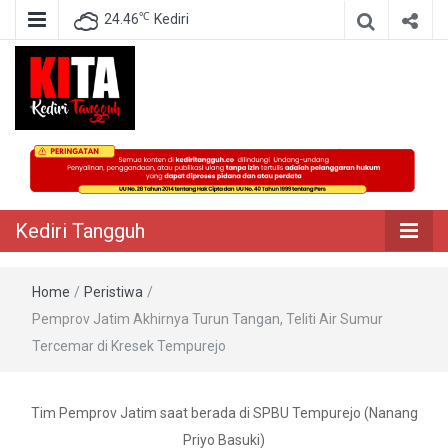
℃
24.46
Kediri
Berita Akurat Terpercaya
Kediri Tangguh
Kediri Tangguh
Home
/
Peristiwa
/
Pemprov Jatim Akhirnya Turun Tangan, Teliti Air Sumur
Tercemar di Kresek Tempurejo
Tim Pemprov Jatim saat berada di SPBU Tempurejo (Nanang
Priyo Basuki)