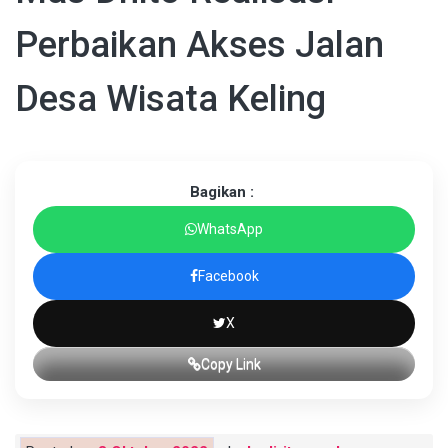
Perbaikan Akses Jalan
Desa Wisata Keling
Bagikan :
WhatsApp
Facebook
X
Copy Link