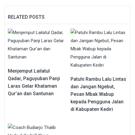
RELATED POSTS
Menjemput Lailatul
Qadar, Paguyuban Panji
Patuhi Rambu Lalu Lintas
Laras Gelar Khataman
dan Jangan Ngebut,
Qur’an dan Santunan
Pesan Mbak Wabup
kepada Pengguna Jalan
di Kabupaten Kediri