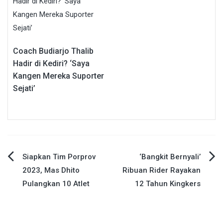
Coach Budiarjo Thalib
Hadir di Kediri? ‘Saya
Kangen Mereka Suporter
Sejati’
Navigasi
Siapkan Tim Porprov
‘Bangkit Bernyali’
2023, Mas Dhito
Ribuan Rider Rayakan
pos
Pulangkan 10 Atlet
12 Tahun Kingkers