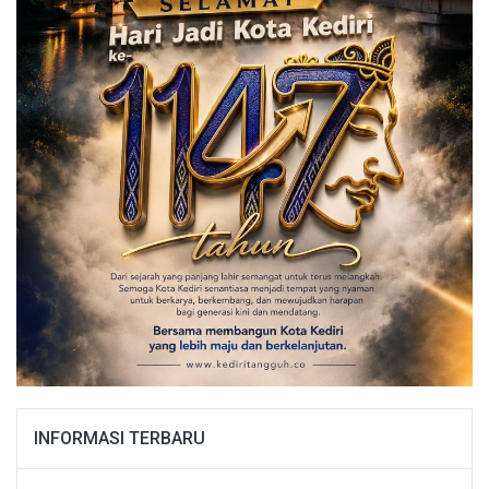
INFORMASI TERBARU