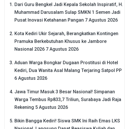
Dari Guru Bengkel Jadi Kepala Sekolah Inspiratif, H.
Muhammad Darusalam Sulap SMKN 1 Semen Jadi
Pusat Inovasi Ketahanan Pangan
7 Agustus 2026
Kota Kediri Ukir Sejarah, Berangkatkan Kontingen
Pramuka Berkebutuhan Khusus ke Jambore
Nasional 2026
7 Agustus 2026
Aduan Warga Bongkar Dugaan Prostitusi di Hotel
Kediri, Dua Wanita Asal Malang Terjaring Satpol PP
6 Agustus 2026
Jawa Timur Masuk 3 Besar Nasional! Simpanan
Warga Tembus Rp833,7 Triliun, Surabaya Jadi Raja
Rekening
5 Agustus 2026
Bikin Bangga Kediri! Siswa SMK Ini Raih Emas LKS
Nasional, Langsung Dapat Beasiswa Kuliah dan