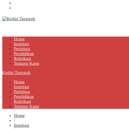
Kediri Tangguh
Berita Akurat Terpercaya
Home
Inspirasi
Peristiwa
Pendidikan
Rubrikasi
Tentang Kami
Kediri Tangguh
Home
Inspirasi
Peristiwa
Pendidikan
Rubrikasi
Tentang Kami
Home
/
Inspirasi