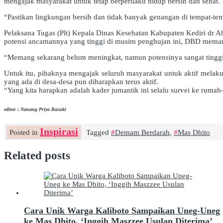
mengajak masyarakat untuk tetap berperilaku hidup bersih dan sehat.
“Pastikan lingkungan bersih dan tidak banyak genangan di tempat-tem
Pelaksana Tugas (Plt) Kepala Dinas Kesehatan Kabupaten Kediri dr
potensi ancamannya yang tinggi di musim penghujan ini, DBD meman
“Memang sekarang belum meningkat, namun potensinya sangat tinggi.
Untuk itu, pihaknya mengajak seluruh masyarakat untuk aktif melak
yang ada di desa-desa pun diharapkan terus aktif.
“Yang kita harapkan adalah kader jumantik ini selalu survei ke rumah
editor : Nanang Priyo Basuki
Inspirasi
Posted in
Tagged
Demam Berdarah
,
Mas Dhito
Related posts
Cara Unik Warga Kaliboto Sampaikan Uneg-Uneg
ke Mas Dhito, ‘Inggih Maszzee Usulan Diterima’