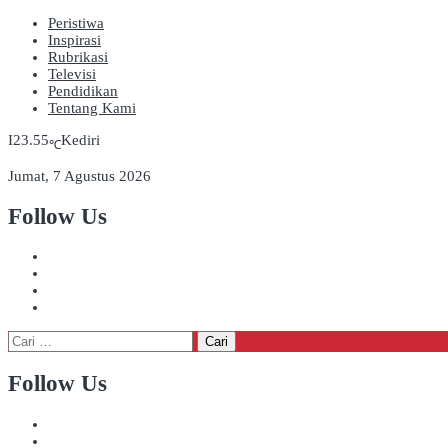
Peristiwa
Inspirasi
Rubrikasi
Televisi
Pendidikan
Tentang Kami
23.55
Kediri
℃
Jumat, 7 Agustus 2026
Follow Us
Cari
untuk:
Follow Us