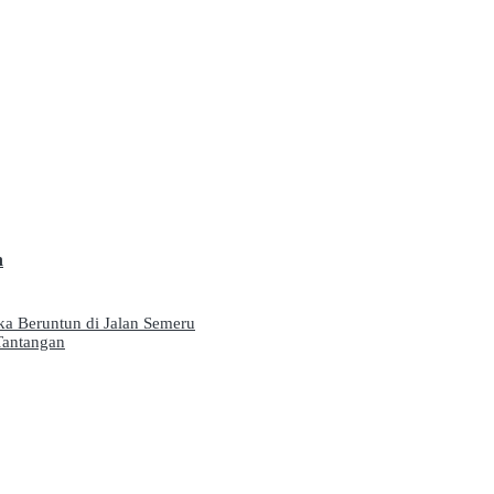
n
a Beruntun di Jalan Semeru
 Tantangan