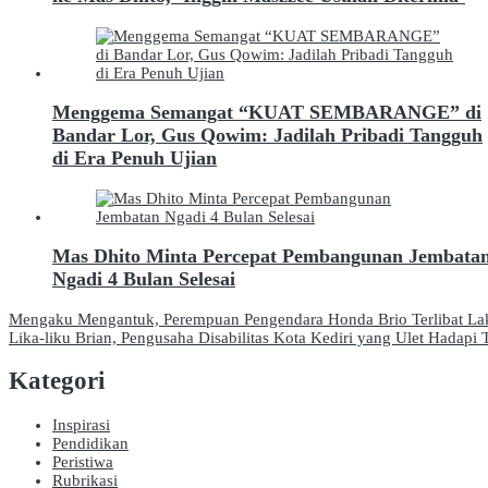
Menggema Semangat “KUAT SEMBARANGE” di
Bandar Lor, Gus Qowim: Jadilah Pribadi Tangguh
di Era Penuh Ujian
Mas Dhito Minta Percepat Pembangunan Jembata
Ngadi 4 Bulan Selesai
Navigasi
Mengaku Mengantuk, Perempuan Pengendara Honda Brio Terlibat Lak
Lika-liku Brian, Pengusaha Disabilitas Kota Kediri yang Ulet Hadapi
pos
Kategori
Inspirasi
Pendidikan
Peristiwa
Rubrikasi